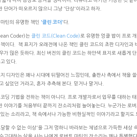
해 짧게 나마 감상도 남겨볼 생각이다. 리뷰라고 하기엔 거창한 것 같
 단어가 떠오르지 않으니 그냥 '단상'이라고 하자.
 마틴의 유명한 책인
다.
'클린 코더'
ean Coder)는
클린 코드(Clean Code)
로 유명한 엉클 밥이 프로 
 책이다.
책 표지가 오래전에 나온 책인 클린 코드의 초판 디자인과 
우가 많은 듯하다. 최신 버전의 클린 코드는 하얀색 표지로 새롭게 
고 있다.
표지 디자인은 꽤나 시대에 뒤떨어진 느낌인데, 출판사 측에서 책을 쓸
고 싶었던 거라고, 혼자 추측해 본다. 믿거나 말거나.
 코딩 기법을 전하는 책이 아니다.
프로
개발자로서 업무를 대하는 태
진부한 이야기를 처음부터 끝까지 잔소리처럼 늘어놓는다. 누군가는 로
 있는 소리라고, 책 속에서나 가능한 비현실적인 이야기라고 할지도 
도달할 수 없는 이상'을 그저 멍하니 바라보는 체념으로 가득한 세상 속
수고대하는 삶을 사는 나에게 로버트 마틴의 잔소리는 꽤나 특별했다