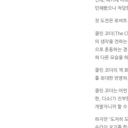
인데, 여기에 더
민해봤으나 적당한
첫 도전은 로버트
클린 코더(The Cl
의 생각을 전하는
으로 혼동하는 경
혀 다른 모습을 하
클린 코더의 책 
를 최대한 반영하
클린 코더는 어떤
한, 다소(?) 
개발자니까 할 수
하지만 '도저히 
순간이 오기를 학