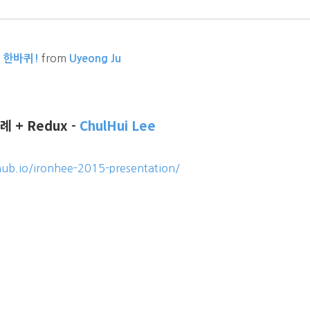
from
ls 한바퀴!
Uyeong Ju
례 + Redux -
ChulHui Lee
thub.io/ironhee-2015-presentation/