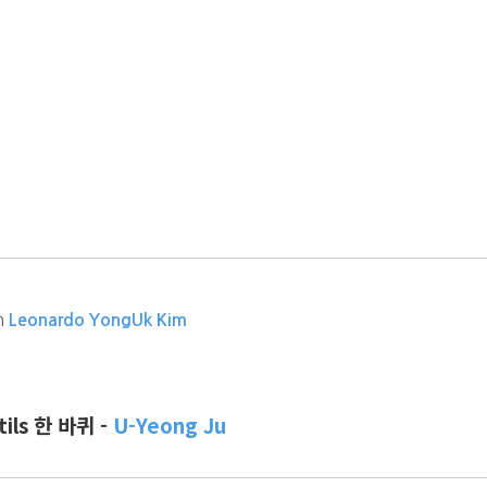
m
Leonardo YongUk Kim
ils 한 바퀴 -
U-Yeong Ju