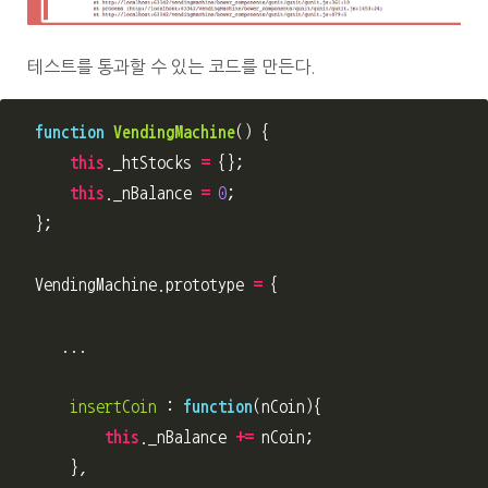
테스트를 통과할 수 있는 코드를 만든다.
function
VendingMachine
()
{
this
.
_htStocks
=
{};
this
.
_nBalance
=
0
;
};
VendingMachine
.
prototype
=
{
...
insertCoin
:
function
(
nCoin
){
this
.
_nBalance
+=
nCoin
;
},