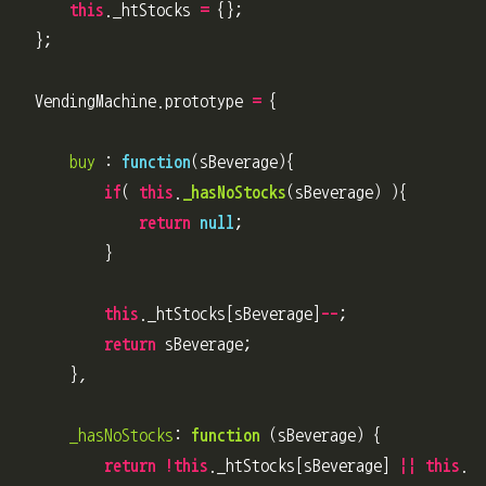
this
.
_htStocks
=
{};
};
VendingMachine
.
prototype
=
{
buy
:
function
(
sBeverage
){
if
(
this
.
_hasNoStocks
(
sBeverage
)
){
return
null
;
}
this
.
_htStocks
[
sBeverage
]
--
;
return
sBeverage
;
},
_hasNoStocks
:
function 
(
sBeverage
)
{
return
!
this
.
_htStocks
[
sBeverage
]
||
this
.
_h