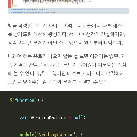
방금 작성한 코드가 사이드 이펙트를 만들어서 다른 테스트
를 망가뜨린 처참한 광경이다. ctrl + z 생각이 간절하지만,
생각보다 별 문제가 아닐 수도 있으니 원인부터 파악하자.
나와야 하는 음료가 나오지 않는 걸 보면 이전에는 없던, 제
품 가격과 잔액을 비교하는 코드가 들어갔기 때문임을 의심
해 볼 수 있다. 정말 그렇다면 테스트 케이스마다 적절하게
동전을 넣어주는 걸로 쉽게 문제를 해결할 수 있다.
$
(
function
()
{
var
oVendingMachine
=
null
;
module
(
'
VendingMachine
'
,
{