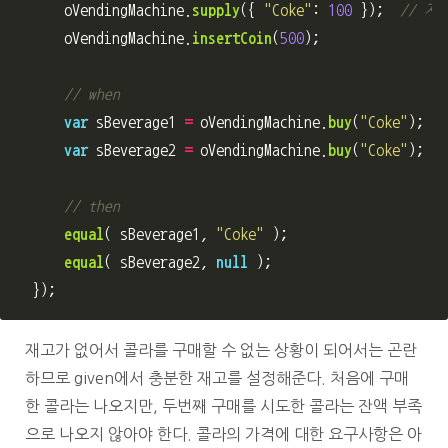
oVendingMachine
.
supply
({
"
Coke
"
:
100
});
// 
oVendingMachine
.
insertCoin
(
500
);
// when
var
sBeverage1
=
oVendingMachine
.
buy
(
"
Coke
"
);
var
sBeverage2
=
oVendingMachine
.
buy
(
"
Coke
"
);
// then
equal
(
sBeverage1
,
"
Coke
"
);
equal
(
sBeverage2
,
null
);
});
재고가 없어서 콜라를 구매할 수 없는 상황이 되어서는 곤란
하므로 given에서 충분한 재고를 설정해준다. 처음에 구매
한 콜라는 나오지만, 두번째 구매를 시도한 콜라는 잔액 부족
으로 나오지 않아야 한다. 콜라의 가격에 대한 요구사항은 아