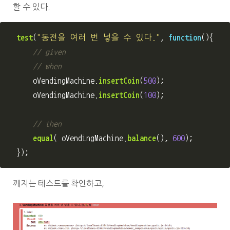
할 수 있다.
test
(
"
동전을 여러 번 넣을 수 있다.
"
,
function
(){
// given
// when
oVendingMachine
.
insertCoin
(
500
);
oVendingMachine
.
insertCoin
(
100
);
// then
equal
(
oVendingMachine
.
balance
(),
600
);
});
깨지는 테스트를 확인하고,