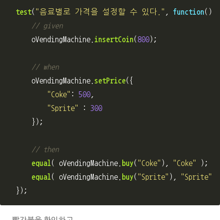
test
(
"
음료별로 가격을 설정할 수 있다.
"
,
function
(){
// given
oVendingMachine
.
insertCoin
(
800
);
// when
oVendingMachine
.
setPrice
({
"
Coke
"
:
500
,
"
Sprite
"
:
300
});
// then
equal
(
oVendingMachine
.
buy
(
"
Coke
"
),
"
Coke
"
);
equal
(
oVendingMachine
.
buy
(
"
Sprite
"
),
"
Sprite
"
)
});
빨간불을 확인하고,