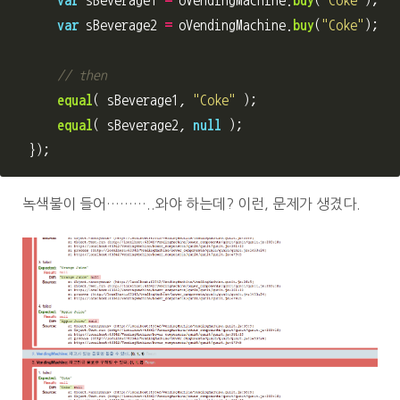
var
sBeverage1
=
oVendingMachine
.
buy
(
"
Coke
"
);
var
sBeverage2
=
oVendingMachine
.
buy
(
"
Coke
"
);
// then
equal
(
sBeverage1
,
"
Coke
"
);
equal
(
sBeverage2
,
null
);
});
녹색불이 들어………..와야 하는데? 이런, 문제가 생겼다.