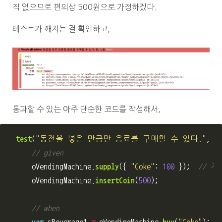
직 없으므로 편의상 500원으로 가정하겠다.
테스트가 깨지는 걸 확인하고,
통과할 수 있는 아주 단순한 코드를 작성해서,
test
(
"
동전을 넣은 만큼만 음료를 구매할 수 있다.
"
,
fu
// given
oVendingMachine
.
supply
({
"
Coke
"
:
100
});
// 
oVendingMachine
.
insertCoin
(
500
);
// when