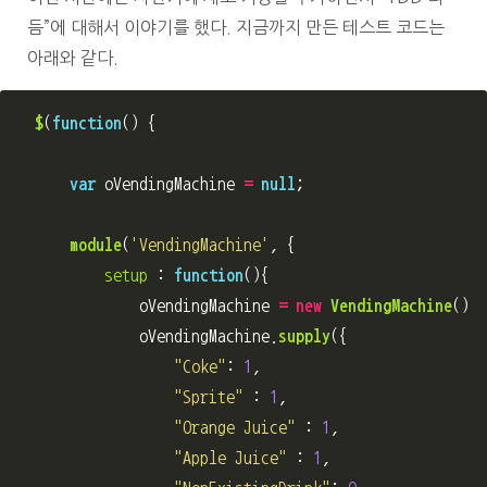
듬”에 대해서 이야기를 했다. 지금까지 만든 테스트 코드는
아래와 같다.
$
(
function
()
{
var
oVendingMachine
=
null
;
module
(
'
VendingMachine
'
,
{
setup
:
function
(){
oVendingMachine
=
new
VendingMachine
();
oVendingMachine
.
supply
({
"
Coke
"
:
1
,
"
Sprite
"
:
1
,
"
Orange Juice
"
:
1
,
"
Apple Juice
"
:
1
,