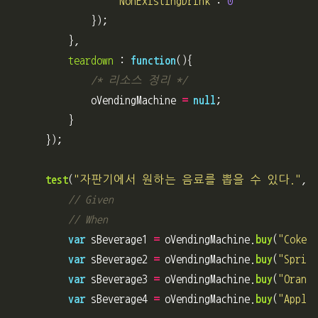
"
NonExistingDrink
"
:
0
});
},
teardown
:
function
(){
/* 리소스 정리 */
oVendingMachine
=
null
;
}
});
test
(
"
자판기에서 원하는 음료를 뽑을 수 있다.
"
,
f
// Given
// When
var
sBeverage1
=
oVendingMachine
.
buy
(
"
Coke
"
)
var
sBeverage2
=
oVendingMachine
.
buy
(
"
Sprite
var
sBeverage3
=
oVendingMachine
.
buy
(
"
Orange
var
sBeverage4
=
oVendingMachine
.
buy
(
"
Apple 