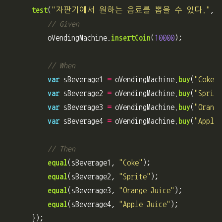
test
(
"
자판기에서 원하는 음료를 뽑을 수 있다.
"
,
f
// Given
oVendingMachine
.
insertCoin
(
10000
);
// When
var
sBeverage1
=
oVendingMachine
.
buy
(
"
Coke
"
)
var
sBeverage2
=
oVendingMachine
.
buy
(
"
Sprite
var
sBeverage3
=
oVendingMachine
.
buy
(
"
Orange
var
sBeverage4
=
oVendingMachine
.
buy
(
"
Apple 
// Then
equal
(
sBeverage1
,
"
Coke
"
);
equal
(
sBeverage2
,
"
Sprite
"
);
equal
(
sBeverage3
,
"
Orange Juice
"
);
equal
(
sBeverage4
,
"
Apple Juice
"
);
});