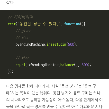
같다.
// 지워버리자.
test
(
"
동전을 넣을 수 있다.
"
,
function
(){
// given
// when
oVendingMachine
.
insertCoin
(
500
);
// then
equal
(
oVendingMachine
.
balance
(),
500
);
});
다음 명세를 향해 나아가자. 사실 “동전 넣기”는 “음료 구
매”라는 목적이 있는 행위다. 동전 넣기와 음료 구매는 하나
의 시나리오로 동작할 가능성이 아주 높다. 다음 단계에서 이
둘을 하나로 묶는 명세를 만들 수 있다면 아주 매끄러운 시나