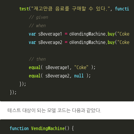
test
(
"
재고만큼 음료를 구매할 수 있다.
"
,
function
// given
// when
var
sBeverage1
=
oVendingMachine
.
buy
(
"
Coke
"
)
var
sBeverage2
=
oVendingMachine
.
buy
(
"
Coke
"
)
// then
equal
(
sBeverage1
,
"
Coke
"
);
equal
(
sBeverage2
,
null
);
});
});
테스트 대상이 되는 모델 코드는 다음과 같았다.
function
VendingMachine
()
{