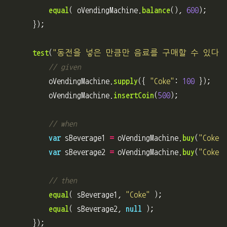
equal
(
oVendingMachine
.
balance
(),
600
);
});
test
(
"
동전을 넣은 만큼만 음료를 구매할 수 있다.
"
// given
oVendingMachine
.
supply
({
"
Coke
"
:
100
});
/
oVendingMachine
.
insertCoin
(
500
);
// when
var
sBeverage1
=
oVendingMachine
.
buy
(
"
Coke
"
)
var
sBeverage2
=
oVendingMachine
.
buy
(
"
Coke
"
)
// then
equal
(
sBeverage1
,
"
Coke
"
);
equal
(
sBeverage2
,
null
);
});