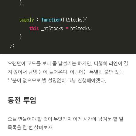
},
supply
:
function
(
htStocks
){
this
.
_htStocks
=
htStocks
;
}
};
오랜만에 코드를 보니 좀 낯설기는 하지만, 다행히 라인이 길
지 않아서 금방 눈에 들어온다. 이번에는 특별히 불만 있는
부분이 없으므로 별 설명없이 그냥 진행해야겠다.
동전 투입
오늘 만들어야 할 것이 무엇인지 이전 시간에 남겨둔 할 일
목록을 한 번 살펴보자.