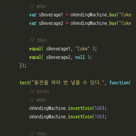
// when
var
sBeverage1
=
oVendingMachine
.
buy
(
"
Coke
"
)
var
sBeverage2
=
oVendingMachine
.
buy
(
"
Coke
"
)
// then
equal
(
sBeverage1
,
"
Coke
"
);
equal
(
sBeverage2
,
null
);
});
test
(
"
동전을 여러 번 넣을 수 있다.
"
,
function
(){
// given
// when
oVendingMachine
.
insertCoin
(
500
);
oVendingMachine
.
insertCoin
(
100
);
// then