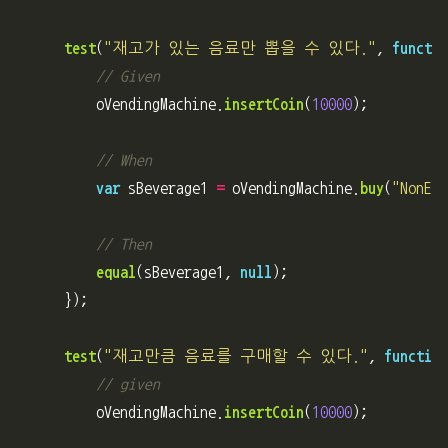
test
(
"
재고가 있는 음료만 뽑을 수 있다.
"
,
functio
// Given
oVendingMachine
.
insertCoin
(
10000
);
// When
var
sBeverage1
=
oVendingMachine
.
buy
(
"
NonExi
// Then
equal
(
sBeverage1
,
null
);
});
test
(
"
재고만큼 음료를 구매할 수 있다.
"
,
function
// given
oVendingMachine
.
insertCoin
(
10000
);