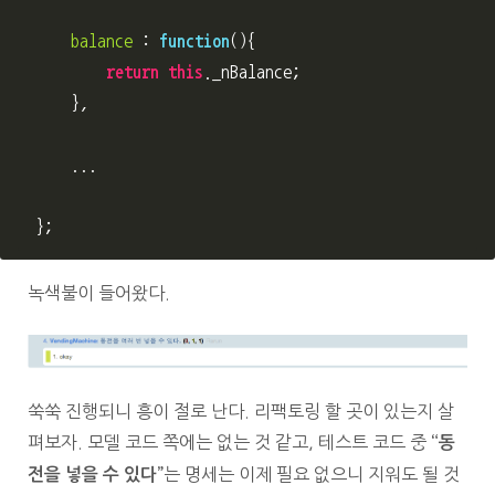
balance
:
function
(){
return
this
.
_nBalance
;
},
...
};
녹색불이 들어왔다.
쑥쑥 진행되니 흥이 절로 난다. 리팩토링 할 곳이 있는지 살
펴보자. 모델 코드 쪽에는 없는 것 같고, 테스트 코드 중
“동
는 명세는 이제 필요 없으니 지워도 될 것
전을 넣을 수 있다”