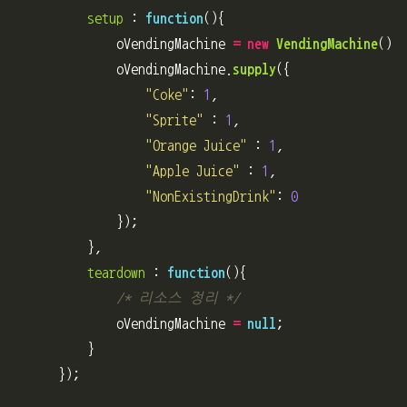
setup
:
function
(){
oVendingMachine
=
new
VendingMachine
();
oVendingMachine
.
supply
({
"
Coke
"
:
1
,
"
Sprite
"
:
1
,
"
Orange Juice
"
:
1
,
"
Apple Juice
"
:
1
,
"
NonExistingDrink
"
:
0
});
},
teardown
:
function
(){
/* 리소스 정리 */
oVendingMachine
=
null
;
}
});