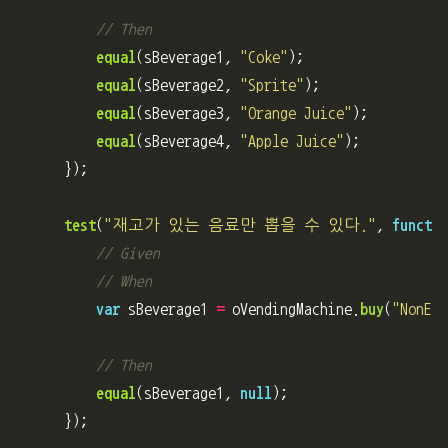
// Then
equal
(
sBeverage1
,
"
Coke
"
);
equal
(
sBeverage2
,
"
Sprite
"
);
equal
(
sBeverage3
,
"
Orange Juice
"
);
equal
(
sBeverage4
,
"
Apple Juice
"
);
});
test
(
"
재고가 있는 음료만 뽑을 수 있다.
"
,
functio
// Given
// When
var
sBeverage1
=
oVendingMachine
.
buy
(
"
NonExi
// Then
equal
(
sBeverage1
,
null
);
});